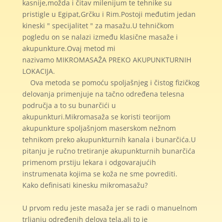
kasnije,možda i čitav milenijum te tehnike su
pristigle u Egipat,Grčku i Rim.Postoji međutim jedan
kineski " specijalitet " za masažu.U tehničkom
pogledu on se nalazi između klasične masaže i
akupunkture.Ovaj metod mi
nazivamo MIKROMASAŽA PREKO AKUPUNKTURNIH
LOKACIJA.
Ova metoda se pomoću spoljašnjeg i čistog fizičkog
delovanja primenjuje na tačno određena telesna
područja a to su bunarčići u
akupunkturi.Mikromasaža se koristi teorijom
akupunkture spoljašnjom maserskom nežnom
tehnikom preko akupunkturnih kanala i bunarčića.U
pitanju je ručno tretiranje akupunkturnih bunarčića
primenom prstiju lekara i odgovarajućih
instrumenata kojima se koža ne sme povrediti.
Kako definisati kinesku mikromasažu?
U prvom redu jeste masaža jer se radi o manuelnom
trljanju određenih delova tela,ali to je