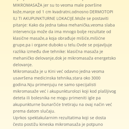
MIKROMASAŽA jer su to veoma male površine
kože,manje od 1 cm kvadratni,odnosno DERMOTOPI
ILI TI AKUPUNKTURNE LOKACIJE.Može se postaviti
pitanje: Kako da jedna takva mehanička,veoma slaba
intervencija može da ima mnogo bolje rezultate od
klasične masaže,a koja obrađuje mišiće,mišićne
grupe,pa i organe duboko u telu.Ovde se pojavljuje
razlika između dve tehnike: klasična masaža je
mehaničko delovanje,dok je mikromasaža energetsko
delovanje.
Mikromasaža je u Kini već odavno jedna veoma
usavršena medicinska tehnika,stara oko 3000
godina.Nju primenjuju ne samo specijalisti
mikromasaže već i akupunkturolozi koji kod plašljivog
deteta ili bolesnika ne mogu primeniti igle pa
akupunkturne bunarčiće tretiraju na ovaj način već
prema datom slučaju.
Uprkos spektakularnim rezultatima koji se dosta
često postižu kineska mikromasaža je potpuno