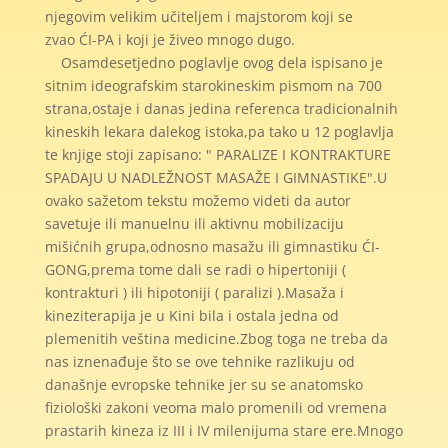
njegovim velikim učiteljem i majstorom koji se
zvao ĆI-PA i koji je živeo mnogo dugo.
Osamdesetjedno poglavlje ovog dela ispisano je
sitnim ideografskim starokineskim pismom na 700
strana,ostaje i danas jedina referenca tradicionalnih
kineskih lekara dalekog istoka,pa tako u 12 poglavlja
te knjige stoji zapisano: " PARALIZE I KONTRAKTURE
SPADAJU U NADLEŽNOST MASAŽE I GIMNASTIKE".U
ovako sažetom tekstu možemo videti da autor
savetuje ili manuelnu ili aktivnu mobilizaciju
mišićnih grupa,odnosno masažu ili gimnastiku ĆI-
GONG,prema tome dali se radi o hipertoniji (
kontrakturi ) ili hipotoniji ( paralizi ).Masaža i
kineziterapija je u Kini bila i ostala jedna od
plemenitih veština medicine.Zbog toga ne treba da
nas iznenađuje što se ove tehnike razlikuju od
današnje evropske tehnike jer su se anatomsko
fiziološki zakoni veoma malo promenili od vremena
prastarih kineza iz III i IV milenijuma stare ere.Mnogo